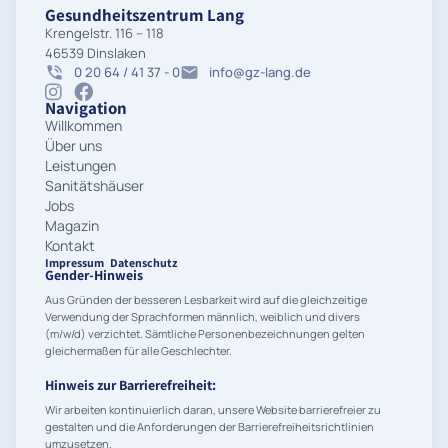
Gesundheitszentrum Lang
Krengelstr. 116 – 118
46539 Dinslaken
0 20 64 / 41 37 - 0
info@gz-lang.de
Navigation
Willkommen
Über uns
Leistungen
Sanitätshäuser
Jobs
Magazin
Kontakt
Impressum
Datenschutz
Gender-Hinweis
Aus Gründen der besseren Lesbarkeit wird auf die gleichzeitige
Verwendung der Sprachformen männlich, weiblich und divers
(m/w/d) verzichtet. Sämtliche Personenbezeichnungen gelten
gleichermaßen für alle Geschlechter.
Hinweis zur Barrierefreiheit:
Wir arbeiten kontinuierlich daran, unsere Website barrierefreier zu
gestalten und die Anforderungen der Barrierefreiheitsrichtlinien
umzusetzen.