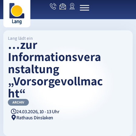
Lang lädt ein
…zur
Informationsvera
nstaltung
„Vorsorgevollmac
ht“
ARCHIV
24.03.2026, 10 - 13 Uhr
Rathaus Dinslaken