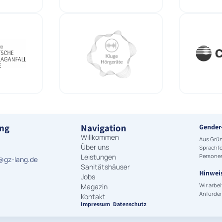
ang
Navigation
Gender
Willkommen
Aus Grün
Über uns
Sprachfo
Leistungen
Personen
@gz-lang.de
Sanitätshäuser
Hinweis
Jobs
Wir arbei
Magazin
Anforder
Kontakt
Impressum
Datenschutz