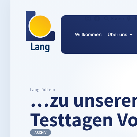
Suche
R
Willkommen
Über uns
…zu unseren
Lang lädt ein
Testtagen V
ARCHIV