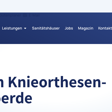
outenplaner
E-Mail
Leistungen
Sanitätshäuser
Jobs
Magazin
Kontakt
 Knieorthesen-
oerde