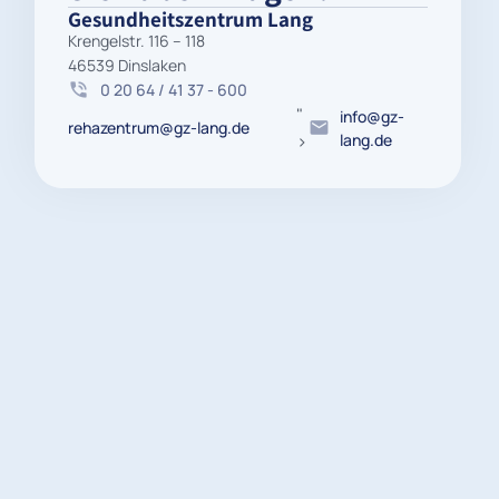
Gesundheitszentrum Lang
Krengelstr. 116 – 118
46539 Dinslaken
0 20 64 / 41 37 - 600
"
info@gz-
rehazentrum@gz-lang.de
>
lang.de