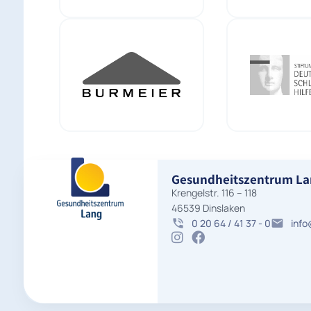
Gesundheitszentrum L
Krengelstr. 116 – 118
46539 Dinslaken
0 20 64 / 41 37 - 0
info