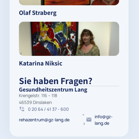
Olaf Straberg
Katarina Niksic
Sie haben Fragen?
Gesundheitszentrum Lang
Krengelstr. 116 – 118
46539 Dinslaken
0 20 64 / 41 37 - 600
"
info@gz-
rehazentrum@gz-lang.de
>
lang.de