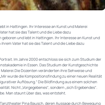
t in Hattingen. Ihr Interesse an Kunst und Malerei
ater hat sie das Talent und die Liebe dazu
eboren und lebt in Hattingen. Ihr Interesse an Kunst und
 ihrem Vater hat sie das Talent und die Liebe dazu
Portrait. Im Jahre 2000 entschloss sie sich zum Studium der
Kunstakademie in Essen. Das Studium der Kunstgeschichte
er Malerei.Die Dozenten veränderten ihre Sehweise und
„Mir wurde die Kompositionsfindung zu einer neuen Realität
figurativer Auflösung.“ Die Bildfindung aus einem solchen
ealität. Nicht „Vorgegebenes“, sondern „sich Ergebendes“.
rbe. Man staunt über das, was entsteht.
dem Tanztheater Pina Bausch, deren Aussage durch Bewegung