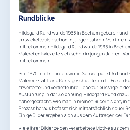
Rundblicke
Hildegard Rund wurde 1935 in Bochum geboren und leb
entwickelte sich schon in jungen Jahren. Von ihrem V
mitbekommen.Hildegard Rund wurde 1935 in Bochum g
Malerei entwickelte sich schon in jungen Jahren. Von
mitbekommen.
Seit 1970 malt sie intensiv mit Schwerpunkt Akt und 
Malerei, Grafik und Kunstgeschichte an der Freien 
erweiterte und vertiefte ihre Liebe zur Aussage in d
Ausführung in der Zeichnung. Hildegard Rund dazu: 
nähergebracht. Wie man in meinen Bildern sieht, in 
Prozess heraus befasst sich mit tatsächlich neuer R
Einige Bilder ergeben sich aus dem Auftragen der Fa
Viele ihrer Bilder zeigen verarbeitete Motive aus 