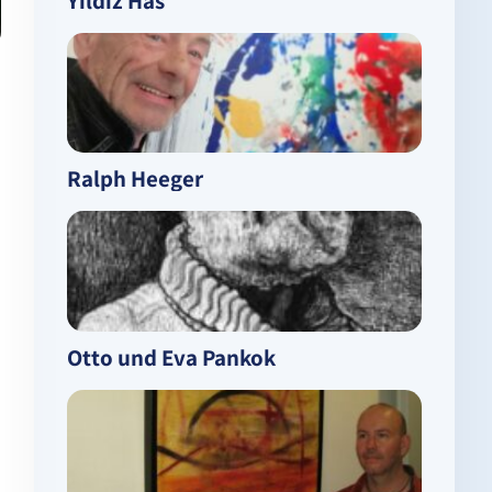
Yildiz Has
Ralph Heeger
Otto und Eva Pankok