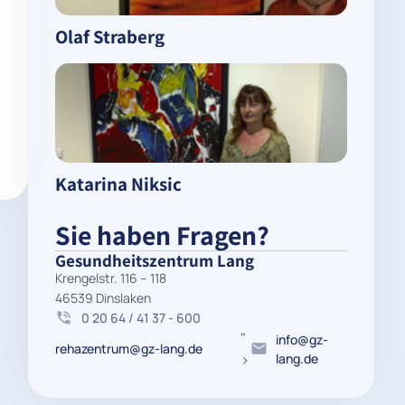
Olaf Straberg
Katarina Niksic
Sie haben Fragen?
Gesundheitszentrum Lang
Krengelstr. 116 – 118
46539 Dinslaken
0 20 64 / 41 37 - 600
"
info@gz-
rehazentrum@gz-lang.de
>
lang.de